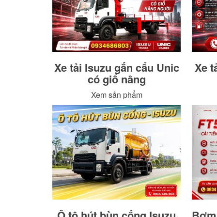
Xe tải Isuzu gắn cẩu Unic
Xe t
có giổ nâng
Xem sản phẩm
Ô tô hút bùn cống Isuzu
Bơm 