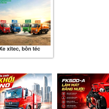
Xe xitec, bồn téc