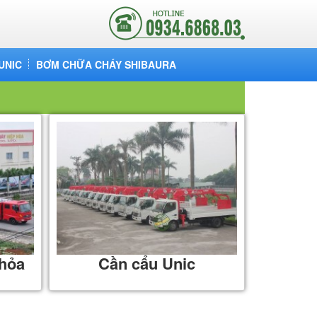
UNIC
BƠM CHỮA CHÁY SHIBAURA
 hỏa
Cần cẩu Unic