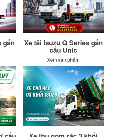
s gắn
Xe tải Isuzu Q Series gắn
cẩu Unic
Xem sản phẩm
ơ cấu
Xe thu gom rác 3 khối