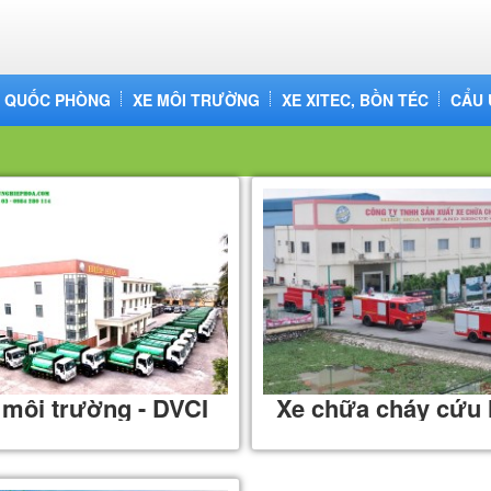
H QUỐC PHÒNG
XE MÔI TRƯỜNG
XE XITEC, BỒN TÉC
CẨU 
 môi trường - DVCI
Xe chữa cháy cứu