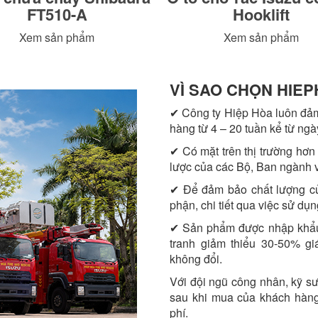
FT510-A
Hooklift
Xem sản phẩm
Xem sản phẩm
VÌ SAO CHỌN HIEP
✔ Công ty Hiệp Hòa luôn đảm
hàng từ 4 – 20 tuần kể từ ng
✔ Có mặt trên thị trường hơn
lược của các Bộ, Ban ngành và
✔ Để đảm bảo chất lượng củ
phận, chi tiết qua việc sử dụ
✔ Sản phẩm được nhập khẩu v
tranh giảm thiểu 30-50% g
không đổi.
Với đội ngũ công nhân, kỹ s
sau khi mua của khách hàng
phí.