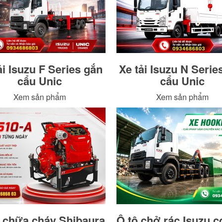
ải Isuzu F Series gắn
Xe tải Isuzu N Serie
cẩu Unic
cẩu Unic
Xem sản phẩm
Xem sản phẩm
chữa cháy Shibaura
Ô tô chở rác Isuzu c