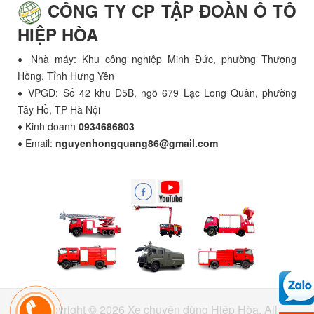
CÔNG TY CP TẬP ĐOÀN Ô TÔ
HIỆP HÒA
♦ Nhà máy: Khu công nghiệp Minh Đức, phường Thượng
Hồng, Tỉnh Hưng Yên
♦ VPGD: Số 42 khu D5B, ngõ 679 Lạc Long Quân, phường
Tây Hồ, TP Hà Nội
♦ Kinh doanh
0934686803
♦ Email:
nguyenhongquang86@gmail.com
Copyright © 2026 Xe chuyên dùng Hiệp Hòa. All