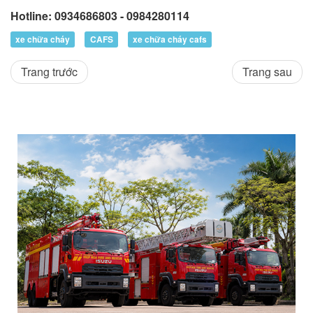
Hotline: 0934686803 - 0984280114
xe chữa cháy
CAFS
xe chữa cháy cafs
Trang trước
Trang sau