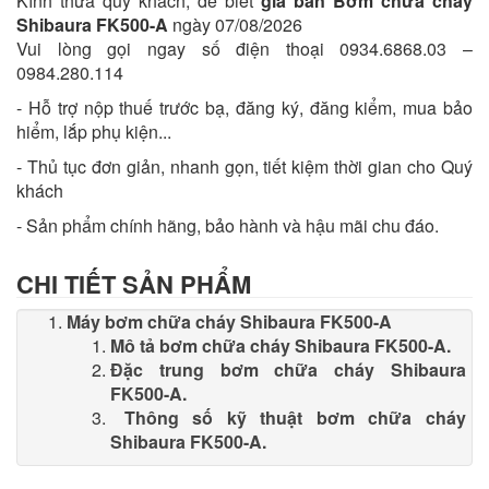
Kính thưa quý khách, để biết
giá bán Bơm chữa cháy
Shibaura FK500-A
ngày 07/08/2026
Vui lòng gọi ngay số điện thoại 0934.6868.03 –
0984.280.114
- Hỗ trợ nộp thuế trước bạ, đăng ký, đăng kiểm, mua bảo
hiểm, lắp phụ kiện...
- Thủ tục đơn giản, nhanh gọn, tiết kiệm thời gian cho Quý
khách
- Sản phẩm chính hãng, bảo hành và hậu mãi chu đáo.
CHI TIẾT SẢN PHẨM
Máy bơm chữa cháy Shibaura FK500-A
Mô tả bơm chữa cháy Shibaura FK500-A.
Đặc trung bơm chữa cháy Shibaura
FK500-A.
Thông số kỹ thuật bơm chữa cháy
Shibaura FK500-A.