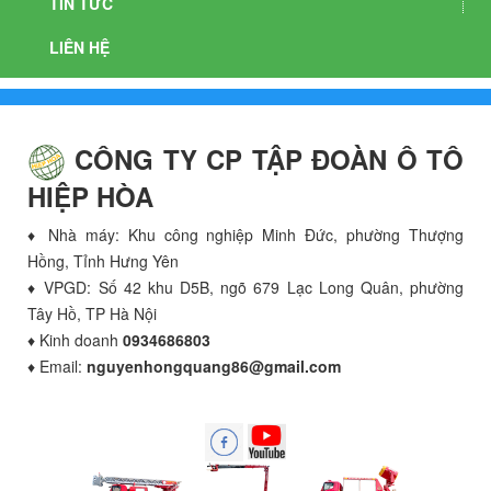
TIN TỨC
LIÊN HỆ
CÔNG TY CP TẬP ĐOÀN Ô TÔ
HIỆP HÒA
♦ Nhà máy: Khu công nghiệp Minh Đức, phường Thượng
Hồng, Tỉnh Hưng Yên
♦ VPGD: Số 42 khu D5B, ngõ 679 Lạc Long Quân, phường
Tây Hồ, TP Hà Nội
♦ Kinh doanh
0934686803
♦ Email:
nguyenhongquang86@gmail.com