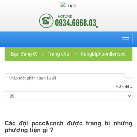
Menu
Bạn đang ở:
Trang chủ
trangbiphuontienpcc
Nhập
một
phần
Hiển thị #
của
tiêu
đề
Các đội pccc&cnch được trang bị những
phương tiện gì ?